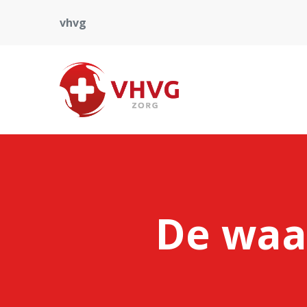
vhvg
De waa