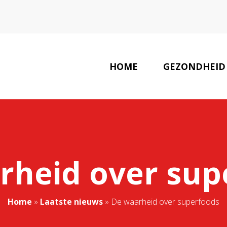
HOME
GEZONDHEID
M
rheid over sup
Home
»
Laatste nieuws
»
De waarheid over superfoods